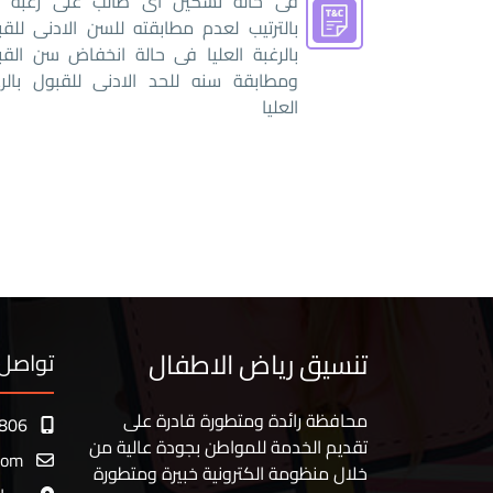
فى حالة تسكين اى طالب على رغبة دن
بالترتيب لعدم مطابقته للسن الادنى للق
بالرغبة العليا فى حالة انخفاض سن القب
ومطابقة سنه للحد الادنى للقبول بالرغ
العليا
تنسيق رياض الاطفال
تواصل 
محافظة رائدة ومتطورة قادرة على
806
تقديم الخدمة للمواطن بجودة عالية من
com
خلال منظومة الكترونية خبيرة ومتطورة