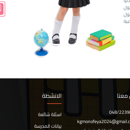
يا
بول
ول
بة
معنا
الانشطة
048/2239
اسئلة شائعة
kgmonofeya2024@gmail.
بيانات المدرسة